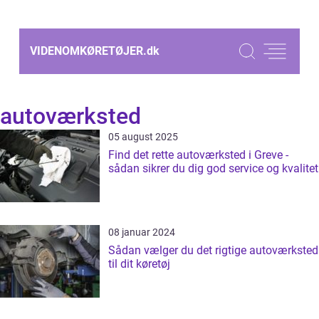
VIDENOMKØRETØJER.
dk
autoværksted
05 august 2025
Find det rette autoværksted i Greve -
sådan sikrer du dig god service og kvalitet
08 januar 2024
Sådan vælger du det rigtige autoværksted
til dit køretøj