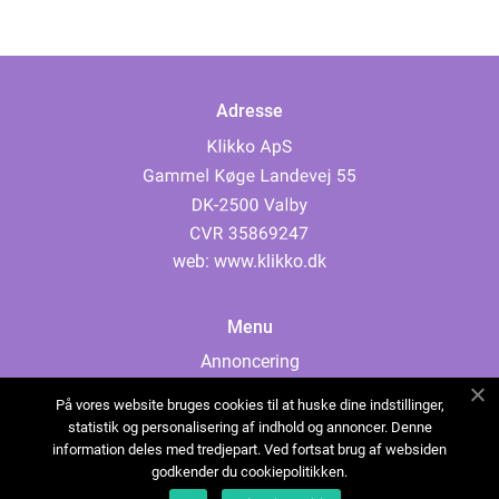
Adresse
web:
www.klikko.dk
Menu
Annoncering
Om os
På vores website bruges cookies til at huske dine indstillinger,
Cookies
statistik og personalisering af indhold og annoncer. Denne
information deles med tredjepart. Ved fortsat brug af websiden
Kontakt os
godkender du cookiepolitikken.
Sitemap