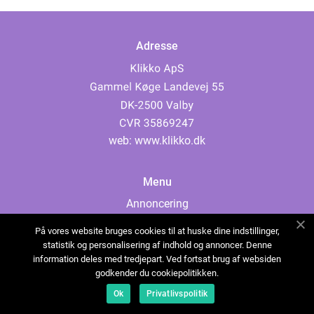
Adresse
web:
www.klikko.dk
Menu
Annoncering
Om os
På vores website bruges cookies til at huske dine indstillinger,
Cookies
statistik og personalisering af indhold og annoncer. Denne
information deles med tredjepart. Ved fortsat brug af websiden
Kontakt os
godkender du cookiepolitikken.
Sitemap
Ok
Privatlivspolitik