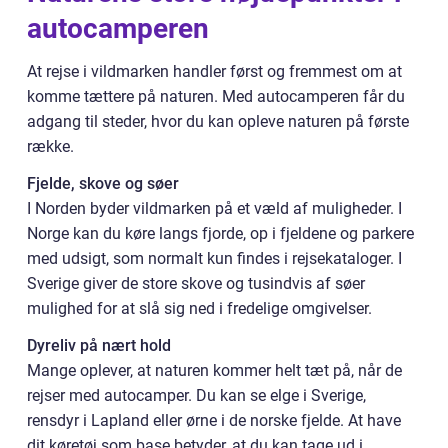
autocamperen
At rejse i vildmarken handler først og fremmest om at
komme tættere på naturen. Med autocamperen får du
adgang til steder, hvor du kan opleve naturen på første
række.
Fjelde, skove og søer
I Norden byder vildmarken på et væld af muligheder. I
Norge kan du køre langs fjorde, op i fjeldene og parkere
med udsigt, som normalt kun findes i rejsekataloger. I
Sverige giver de store skove og tusindvis af søer
mulighed for at slå sig ned i fredelige omgivelser.
Dyreliv på nært hold
Mange oplever, at naturen kommer helt tæt på, når de
rejser med autocamper. Du kan se elge i Sverige,
rensdyr i Lapland eller ørne i de norske fjelde. At have
dit køretøj som base betyder, at du kan tage ud i