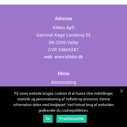
Adresse
web:
www.klikko.dk
Menu
Annoncering
Om os
På vores website bruges cookies til at huske dine indstillinger,
Cookies
statistik og personalisering af indhold og annoncer. Denne
information deles med tredjepart. Ved fortsat brug af websiden
Kontakt os
godkender du cookiepolitikken.
Sitemap
Ok
Privatlivspolitik