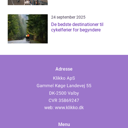
24 september 2025
De bedste destinationer til
cykelferier for begyndere
Adresse
web:
www.klikko.dk
Menu