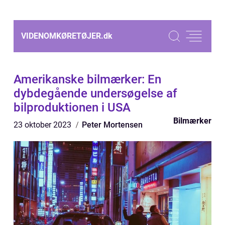
VIDENOMKØRETØJER.
dk
Amerikanske bilmærker: En
dybdegående undersøgelse af
bilproduktionen i USA
Bilmærker
23 oktober 2023
Peter Mortensen