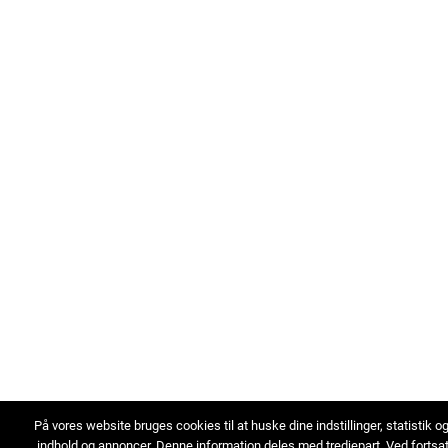
På vores website bruges cookies til at huske dine indstillinger, statistik o
indhold og annoncer. Denne information deles med tredjepart. Ved fortsa