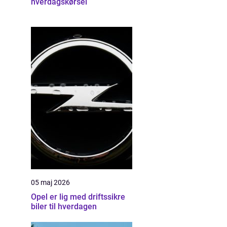
hverdagskørsel
05 maj 2026
Opel er lig med driftssikre
biler til hverdagen