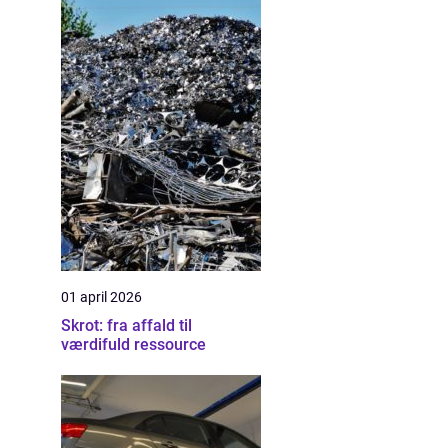
01 april 2026
Skrot: fra affald til
værdifuld ressource