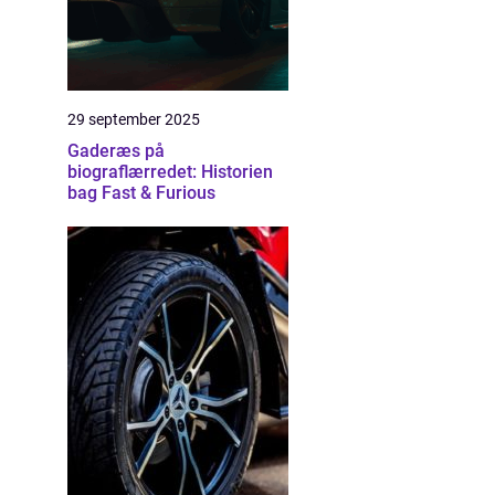
29 september 2025
Gaderæs på
biograflærredet: Historien
bag Fast & Furious