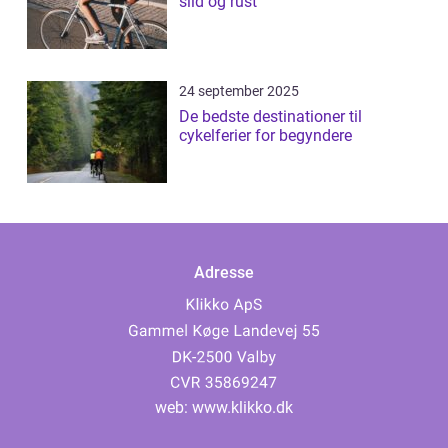
slid og rust
24 september 2025
De bedste destinationer til
cykelferier for begyndere
Adresse
web:
www.klikko.dk