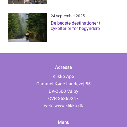
24 september 2025
De bedste destinationer til
cykelferier for begyndere
Adresse
web:
www.klikko.dk
Menu