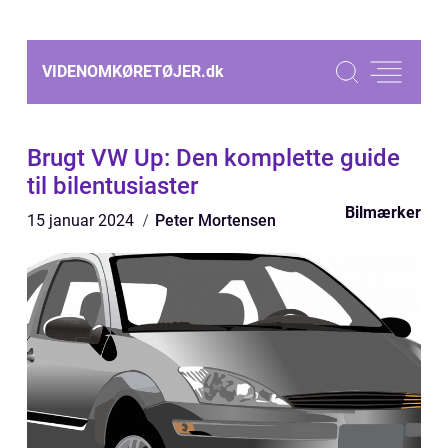
VIDENOMKØRETØJER.
dk
Brugt VW Up: Den komplette guide
til bilentusiaster
Bilmærker
15 januar 2024
Peter Mortensen