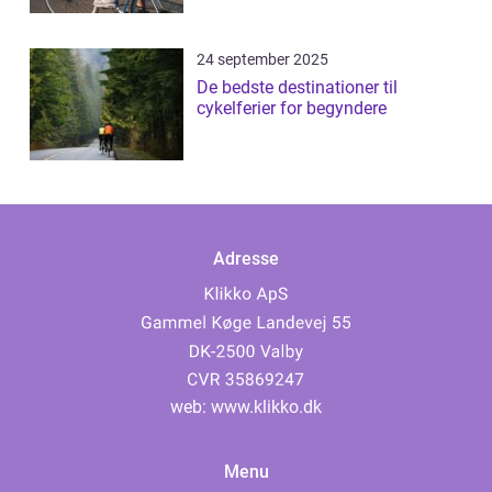
24 september 2025
De bedste destinationer til
cykelferier for begyndere
Adresse
web:
www.klikko.dk
Menu