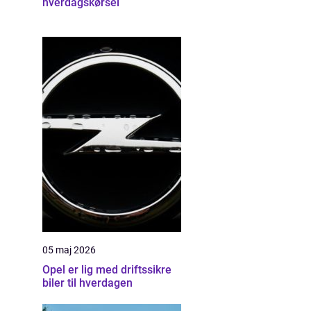
hverdagskørsel
05 maj 2026
Opel er lig med driftssikre
biler til hverdagen