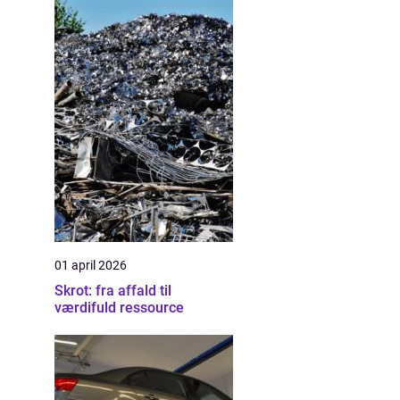
01 april 2026
Skrot: fra affald til
værdifuld ressource