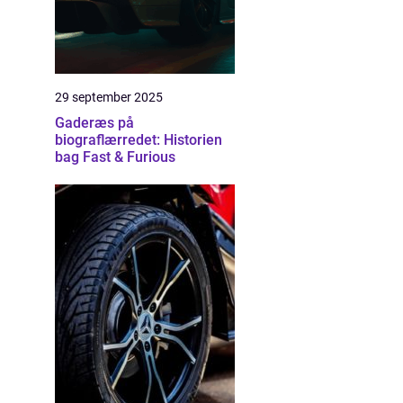
29 september 2025
Gaderæs på
biograflærredet: Historien
bag Fast & Furious