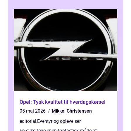
Opel: Tysk kvalitet til hverdagskørsel
05 maj 2026
Mikkel Christensen
editorial
,
Eventyr og oplevelser
En cykelferie er en fantastisk måde at