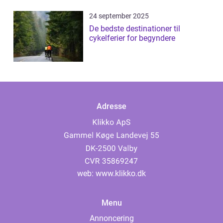
24 september 2025
De bedste destinationer til
cykelferier for begyndere
Adresse
web:
www.klikko.dk
Menu
Annoncering