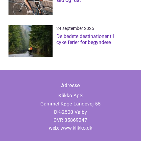
slid og rust
24 september 2025
De bedste destinationer til
cykelferier for begyndere
Adresse
web:
www.klikko.dk