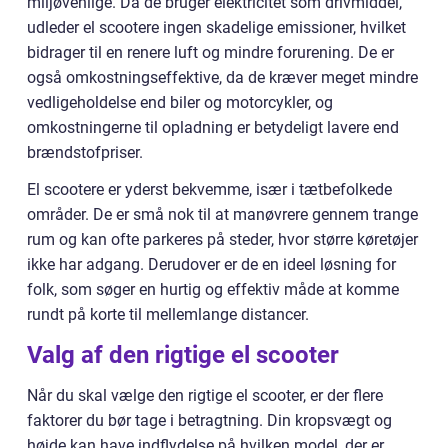
miljøvenlige. Da de bruger elektricitet som drivmiddel,
udleder el scootere ingen skadelige emissioner, hvilket
bidrager til en renere luft og mindre forurening. De er
også omkostningseffektive, da de kræver meget mindre
vedligeholdelse end biler og motorcykler, og
omkostningerne til opladning er betydeligt lavere end
brændstofpriser.
El scootere er yderst bekvemme, især i tætbefolkede
områder. De er små nok til at manøvrere gennem trange
rum og kan ofte parkeres på steder, hvor større køretøjer
ikke har adgang. Derudover er de en ideel løsning for
folk, som søger en hurtig og effektiv måde at komme
rundt på korte til mellemlange distancer.
Valg af den rigtige el scooter
Når du skal vælge den rigtige el scooter, er der flere
faktorer du bør tage i betragtning. Din kropsvægt og
højde kan have indflydelse på hvilken model, der er