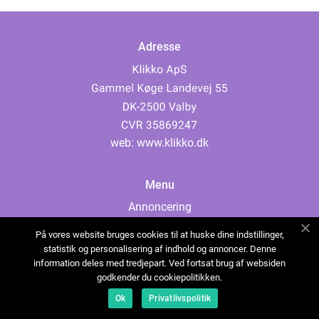
Adresse
web:
www.klikko.dk
Menu
Annoncering
Om os
På vores website bruges cookies til at huske dine indstillinger,
Cookies
statistik og personalisering af indhold og annoncer. Denne
information deles med tredjepart. Ved fortsat brug af websiden
Kontakt os
godkender du cookiepolitikken.
Sitemap
Ok
Privatlivspolitik