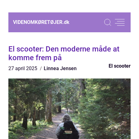
VIDENOMKØRETØJER.
dk
El scooter: Den moderne måde at
komme frem på
El scooter
27 april 2025
Linnea Jensen