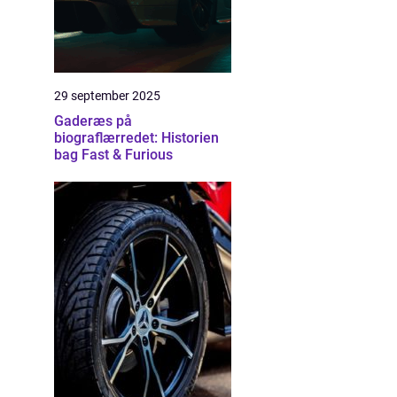
29 september 2025
Gaderæs på
biograflærredet: Historien
bag Fast & Furious