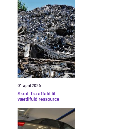
01 april 2026
Skrot: fra affald til
værdifuld ressource