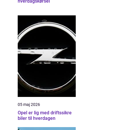
hverdagskørsel
05 maj 2026
Opel er lig med driftssikre
biler til hverdagen