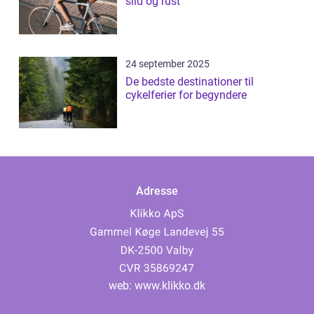
slid og rust
24 september 2025
De bedste destinationer til
cykelferier for begyndere
Adresse
web:
www.klikko.dk