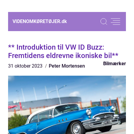
VIDENOMKØRETØJER.
dk
** Introduktion til VW ID Buzz:
Fremtidens eldrevne ikoniske bil**
Bilmærker
31 oktober 2023
Peter Mortensen