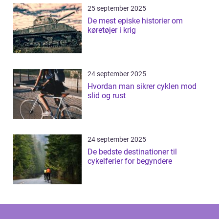
25 september 2025
De mest episke historier om
køretøjer i krig
24 september 2025
Hvordan man sikrer cyklen mod
slid og rust
24 september 2025
De bedste destinationer til
cykelferier for begyndere