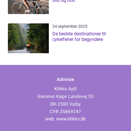
slid og rust
24 september 2025
De bedste destinationer til
cykelferier for begyndere
Adresse
web:
www.klikko.dk