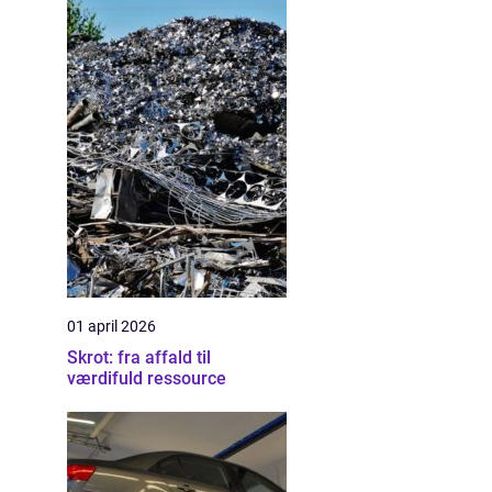
01 april 2026
Skrot: fra affald til
værdifuld ressource