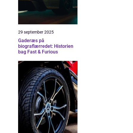
29 september 2025
Gaderæs på
biograflærredet: Historien
bag Fast & Furious