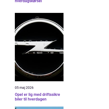
hverdagskørsel
05 maj 2026
Opel er lig med driftssikre
biler til hverdagen