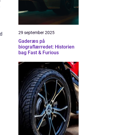
r
29 september 2025
od
Gaderæs på
biograflærredet: Historien
bag Fast & Furious