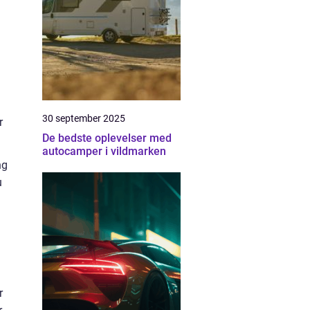
30 september 2025
r
De bedste oplevelser med
autocamper i vildmarken
ng
u
r