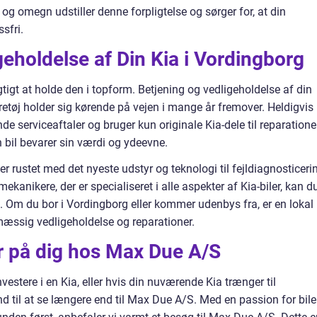
g omegn udstiller denne forpligtelse og sørger for, at din
sfri.
geholdelse af Din Kia i Vordingborg
igtigt at holde den i topform. Betjening og vedligeholdelse af din
køretøj holder sig kørende på vejen i mange år fremover. Heldigvis
de serviceaftaler og bruger kun originale Kia-dele til reparatione
in bil bevarer sin værdi og ydeevne.
 rustet med det nyeste udstyr og teknologi til fejldiagnosticeri
ekanikere, der er specialiseret i alle aspekter af Kia-biler, kan d
vice. Om du bor i Vordingborg eller kommer udenbys fra, er en lokal
lmæssig vedligeholdelse og reparationer.
r på dig hos Max Due A/S
investere i en Kia, eller hvis din nuværende Kia trænger til
nd til at se længere end til Max Due A/S. Med en passion for bile