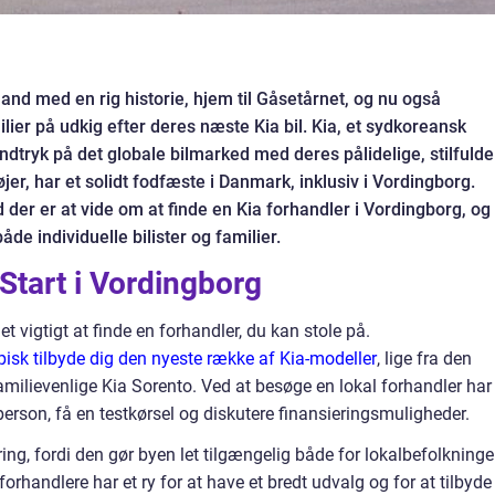
land med en rig historie, hjem til Gåsetårnet, og nu også
ilier på udkig efter deres næste Kia bil. Kia, et sydkoreansk
 indtryk på det globale bilmarked med deres pålidelige, stilfulde
r, har et solidt fodfæste i Danmark, inklusiv i Vordingborg.
ad der er at vide om at finde en Kia forhandler i Vordingborg, og
både individuelle bilister og familier.
Start i Vordingborg
det vigtigt at finde en forhandler, du kan stole på.
ypisk tilbyde dig den nyeste række af Kia-modeller
, lige fra den
amilievenlige Kia Sorento. Ved at besøge en lokal forhandler har
person, få en testkørsel og diskutere finansieringsmuligheder.
ing, fordi den gør byen let tilgængelig både for lokalbefolkning
rhandlere har et ry for at have et bredt udvalg og for at tilbyde