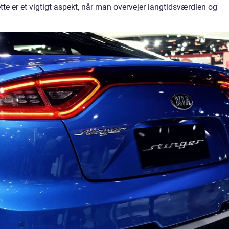
ette er et vigtigt aspekt, når man overvejer langtidsværdien og