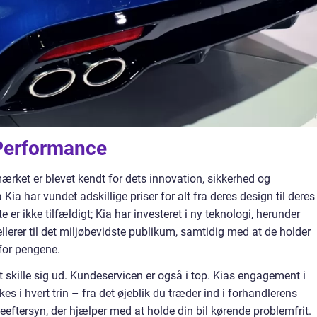
 Performance
 mærket er blevet kendt for dets innovation, sikkerhed og
ia har vundet adskillige priser for alt fra deres design til deres
 er ikke tilfældigt; Kia har investeret i ny teknologi, herunder
llerer til det miljøbevidste publikum, samtidig med at de holder
 for pengene.
 at skille sig ud. Kundeservicen er også i top. Kias engagement i
s i hvert trin – fra det øjeblik du træder ind i forhandlerens
eftersyn, der hjælper med at holde din bil kørende problemfrit.