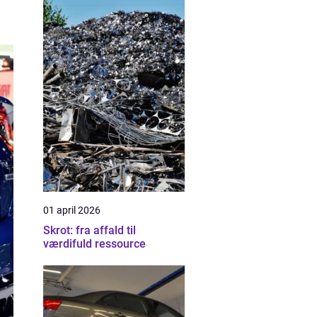
01 april 2026
Skrot: fra affald til
værdifuld ressource