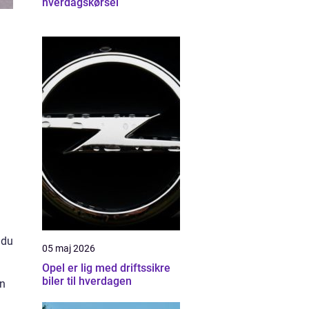
hverdagskørsel
 du
05 maj 2026
Opel er lig med driftssikre
biler til hverdagen
en