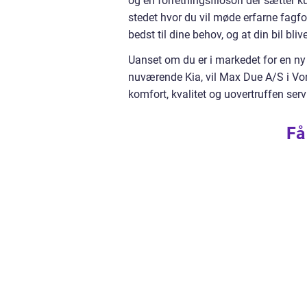
og en forretningsfilosofi der sætter k
stedet hvor du vil møde erfarne fagfolk
bedst til dine behov, og at din bil bl
Uanset om du er i markedet for en ny el
nuværende Kia, vil Max Due A/S i Vor
komfort, kvalitet og uovertruffen ser
Få