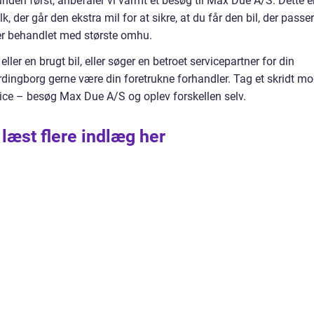
unden først, anbefaler vi varmt et besøg til Max Due A/S. Dette e
, der går den ekstra mil for at sikre, at du får den bil, der passer
iver behandlet med største omhu.
ler en brugt bil, eller søger en betroet servicepartner for din
dingborg gerne være din foretrukne forhandler. Tag et skridt m
vice – besøg Max Due A/S og oplev forskellen selv.
 læst flere indlæg her