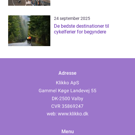
24 september 2025
De bedste destinationer til
cykelferier for begyndere
Adresse
web:
www.klikko.dk
Menu