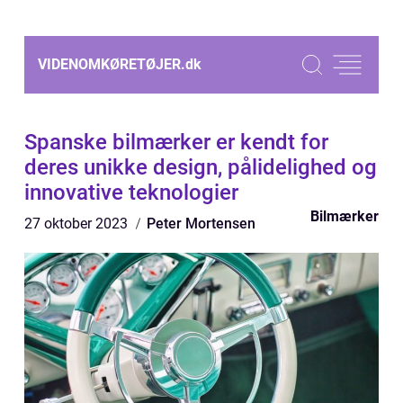
VIDENOMKØRETØJER.
dk
Spanske bilmærker er kendt for
deres unikke design, pålidelighed og
innovative teknologier
Bilmærker
27 oktober 2023
Peter Mortensen