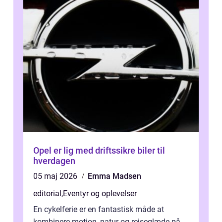
Opel er lig med driftssikre biler til
hverdagen
05 maj 2026
Emma Madsen
editorial
,
Eventyr og oplevelser
En cykelferie er en fantastisk måde at
kombinere motion, natur og rejseglæde på.