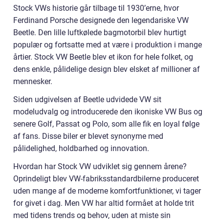
Stock VWs historie går tilbage til 1930’erne, hvor
Ferdinand Porsche designede den legendariske VW
Beetle. Den lille luftkølede bagmotorbil blev hurtigt
populær og fortsatte med at være i produktion i mange
årtier. Stock VW Beetle blev et ikon for hele folket, og
dens enkle, pålidelige design blev elsket af millioner af
mennesker.
Siden udgivelsen af Beetle udvidede VW sit
modeludvalg og introducerede den ikoniske VW Bus og
senere Golf, Passat og Polo, som alle fik en loyal følge
af fans. Disse biler er blevet synonyme med
pålidelighed, holdbarhed og innovation.
Hvordan har Stock VW udviklet sig gennem årene?
Oprindeligt blev VW-fabriksstandardbilerne produceret
uden mange af de moderne komfortfunktioner, vi tager
for givet i dag. Men VW har altid formået at holde trit
med tidens trends og behov, uden at miste sin