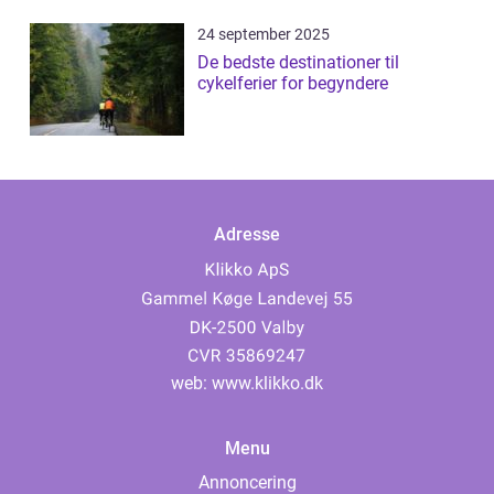
24 september 2025
De bedste destinationer til
cykelferier for begyndere
Adresse
web:
www.klikko.dk
Menu
Annoncering