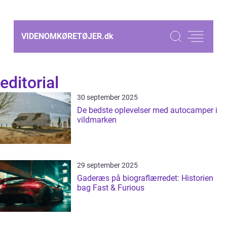
VIDENOMKØRETØJER.
dk
editorial
30 september 2025
De bedste oplevelser med autocamper i
vildmarken
29 september 2025
Gaderæs på biograflærredet: Historien
bag Fast & Furious