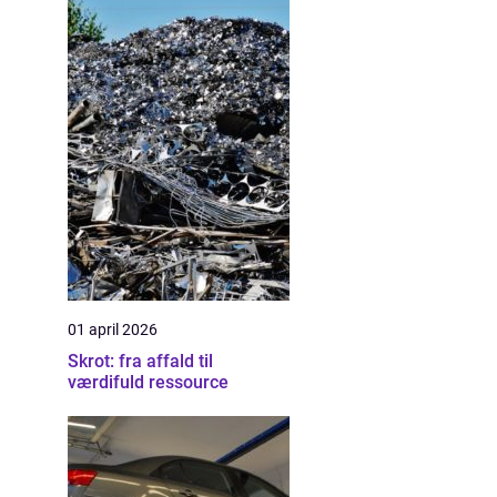
01 april 2026
Skrot: fra affald til
værdifuld ressource