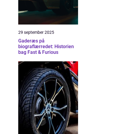
29 september 2025
Gaderæs på
biograflærredet: Historien
bag Fast & Furious