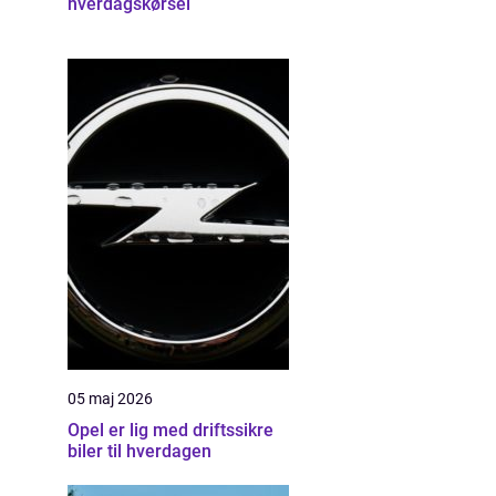
hverdagskørsel
05 maj 2026
Opel er lig med driftssikre
biler til hverdagen