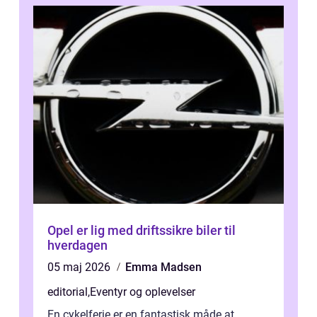
Opel er lig med driftssikre biler til
hverdagen
05 maj 2026
Emma Madsen
editorial
,
Eventyr og oplevelser
En cykelferie er en fantastisk måde at