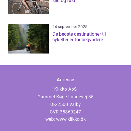
slid og rust
24 september 2025
De bedste destinationer til
cykelferier for begyndere
Adresse
web:
www.klikko.dk