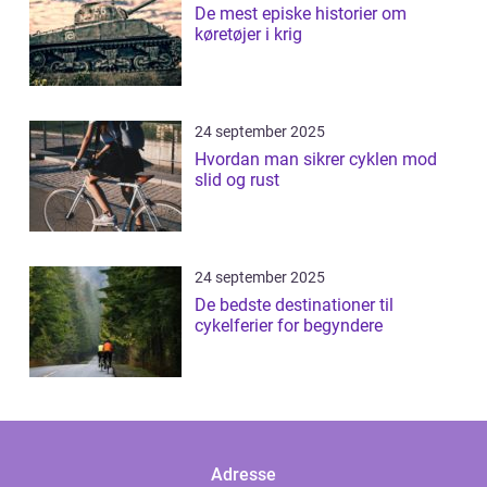
De mest episke historier om
køretøjer i krig
24 september 2025
Hvordan man sikrer cyklen mod
slid og rust
24 september 2025
De bedste destinationer til
cykelferier for begyndere
Adresse