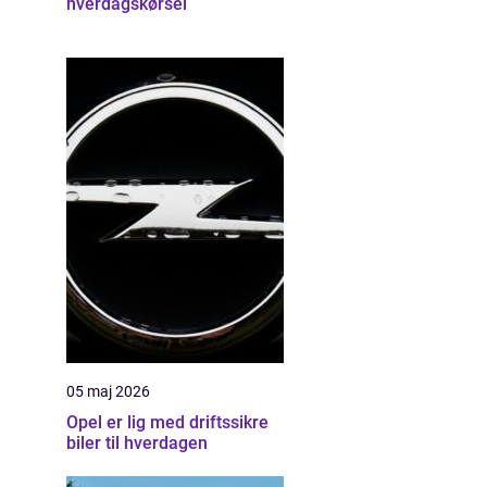
hverdagskørsel
05 maj 2026
Opel er lig med driftssikre
biler til hverdagen