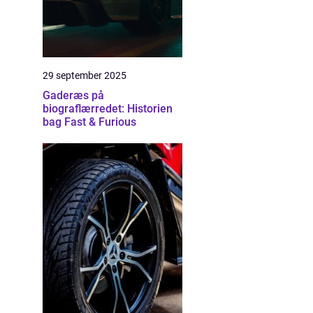
29 september 2025
Gaderæs på
biograflærredet: Historien
bag Fast & Furious