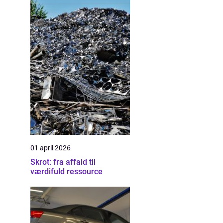
01 april 2026
Skrot: fra affald til
værdifuld ressource