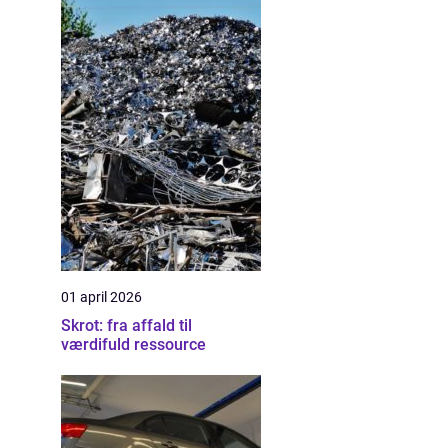
01 april 2026
Skrot: fra affald til
værdifuld ressource