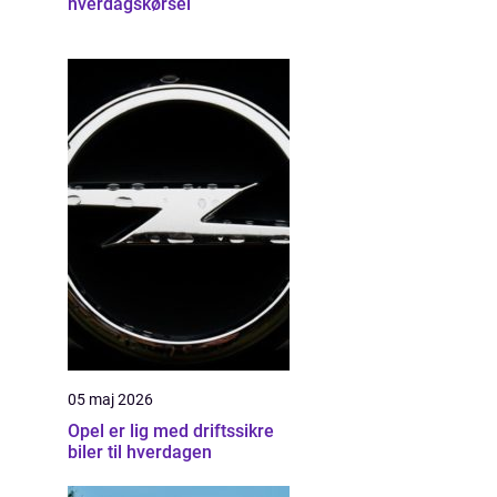
hverdagskørsel
05 maj 2026
Opel er lig med driftssikre
biler til hverdagen