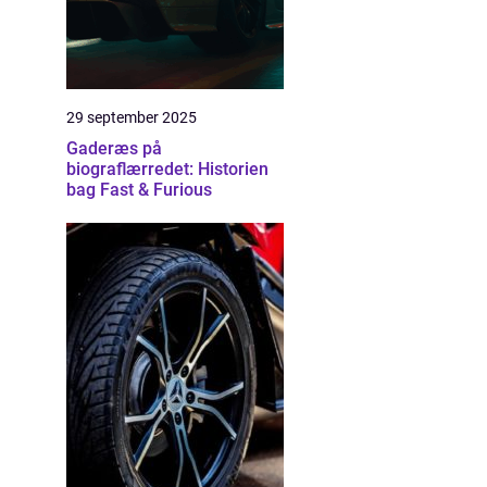
29 september 2025
Gaderæs på
biograflærredet: Historien
bag Fast & Furious