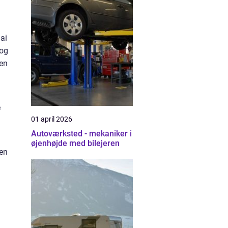
ai
 og
 en
e
01 april 2026
Autoværksted - mekaniker i
øjenhøjde med bilejeren
Den