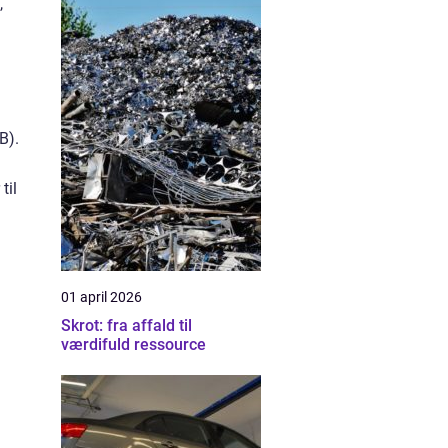
,
B).
til
01 april 2026
Skrot: fra affald til
værdifuld ressource