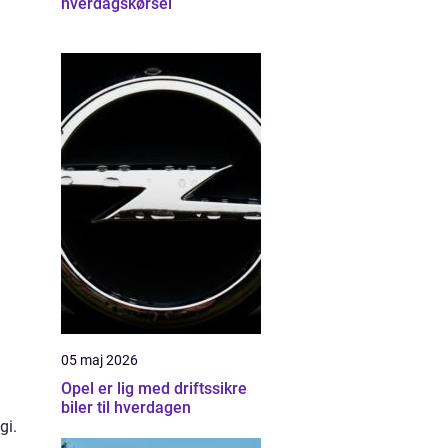
hverdagskørsel
05 maj 2026
Opel er lig med driftssikre
biler til hverdagen
gi.