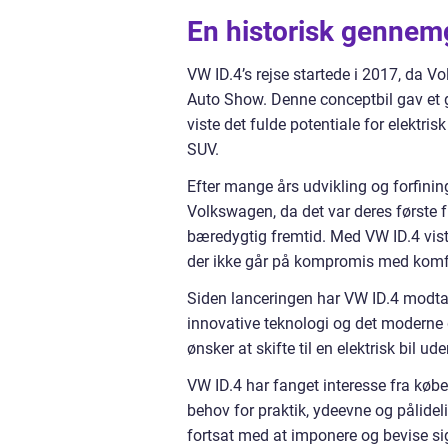
En historisk gennemg
VW ID.4’s rejse startede i 2017, da 
Auto Show. Denne conceptbil gav et gl
viste det fulde potentiale for elekt
SUV.
Efter mange års udvikling og forfining
Volkswagen, da det var deres første f
bæredygtig fremtid. Med VW ID.4 vist
der ikke går på kompromis med komfor
Siden lanceringen har VW ID.4 modtag
innovative teknologi og det moderne d
ønsker at skifte til en elektrisk bil
VW ID.4 har fanget interesse fra køb
behov for praktik, ydeevne og pålide
fortsat med at imponere og bevise si