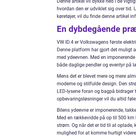
Denne artikel vil dykke ned i de vigt
hvordan den er udviklet sig over tid. U
køretøjer, vil du finde denne artikel i
En dybdegående præs
VW ID.4 er Volkswagens første elektr
Denne platform har gjort det muligt
med ydeevnen. Med en imponerende ræ
både daglige pendler og eventyr på l
Mens det er blevet mere og mere almind
moderne og stilfulde design. Den strø
LED-lysene foran og bagpå bidrager t
opbevaringsløsninger vil du altid føle
Bilens ydeevne er imponerende, takke
Med en rækkevidde på op til 500 km 
strøm. Og når det er tid til at oplade
mulighed for at komme hurtigt videre