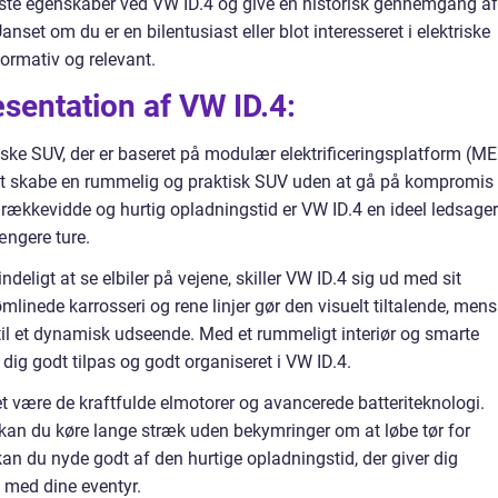
igste egenskaber ved VW ID.4 og give en historisk gennemgang af
anset om du er en bilentusiast eller blot interesseret i elektriske
nformativ og relevant.
entation af VW ID.4:
iske SUV, der er baseret på modulær elektrificeringsplatform (ME
 at skabe en rummelig og praktisk SUV uden at gå på kompromis
kkevidde og hurtig opladningstid er VW ID.4 en ideel ledsager 
ængere ture.
eligt at se elbiler på vejene, skiller VW ID.4 sig ud med sit
mlinede karrosseri og rene linjer gør den visuelt tiltalende, mens
il et dynamisk udseende. Med et rummeligt interiør og smarte
 dig godt tilpas og godt organiseret i VW ID.4.
t være de kraftfulde elmotorer og avancerede batteriteknologi.
kan du køre lange stræk uden bekymringer om at løbe tør for
, kan du nyde godt af den hurtige opladningstid, der giver dig
 med dine eventyr.