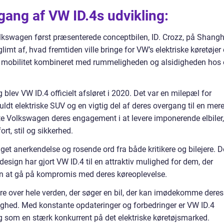
ang af VW ID.4s udvikling:
Volkswagen først præsenterede conceptbilen, ID. Crozz, på Shangh
imt af, hvad fremtiden ville bringe for VW’s elektriske køretøjer
risk mobilitet kombineret med rummeligheden og alsidigheden hos
 blev VW ID.4 officielt afsløret i 2020. Det var en milepæl for
uldt elektriske SUV og en vigtig del af deres overgang til en mer
e Volkswagen deres engagement i at levere imponerende elbiler,
t, stil og sikkerhed.
et anerkendelse og rosende ord fra både kritikere og bilejere. 
esign har gjort VW ID.4 til en attraktiv mulighed for dem, der
 uden at gå på kompromis med deres køreoplevelse.
ere over hele verden, der søger en bil, der kan imødekomme deres
lighed. Med konstante opdateringer og forbedringer er VW ID.4
g som en stærk konkurrent på det elektriske køretøjsmarked.