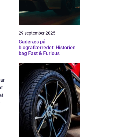
29 september 2025
Gaderæs på
biograflærredet: Historien
bag Fast & Furious
har
at
at
r