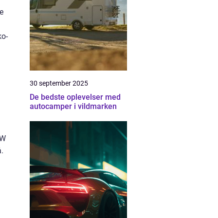
le
ko-
30 september 2025
De bedste oplevelser med
autocamper i vildmarken
VW
å.