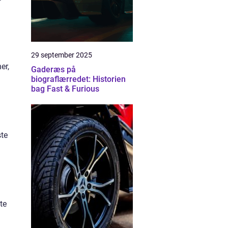
29 september 2025
er,
Gaderæs på
biograflærredet: Historien
bag Fast & Furious
ste
te