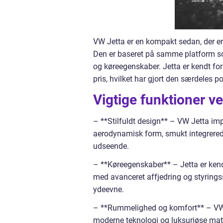
VW Jetta er en kompakt sedan, der er
Den er baseret på samme platform som
og køreegenskaber. Jetta er kendt for 
pris, hvilket har gjort den særdeles p
Vigtige funktioner v
– **Stilfuldt design** – VW Jetta im
aerodynamisk form, smukt integrerede 
udseende.
– **Køreegenskaber** – Jetta er kend
med avanceret affjedring og styrings
ydeevne.
– **Rummelighed og komfort** – VW J
moderne teknologi og luksuriøse mate