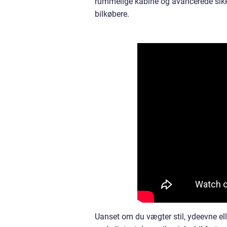
rummelige kabine og avancerede sikke
bilkøbere.
Uanset om du vægter stil, ydeevne ell