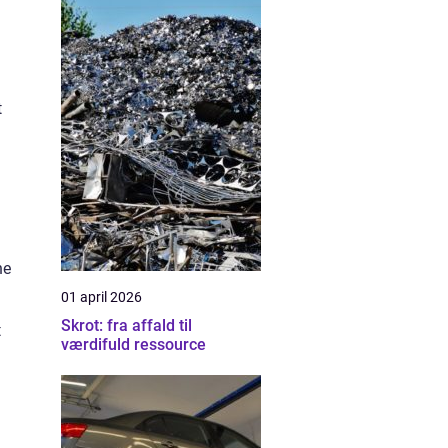
t
ne
01 april 2026
Skrot: fra affald til
t
værdifuld ressource