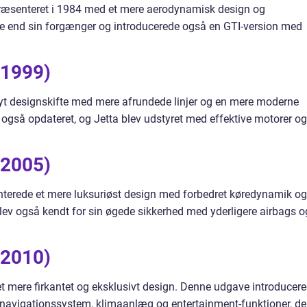
ræsenteret i 1984 med et mere aerodynamisk design og
re end sin forgænger og introducerede også en GTI-version med
-1999)
nyt designskifte med mere afrundede linjer og en mere moderne
 også opdateret, og Jetta blev udstyret med effektive motorer og
-2005)
nterede et mere luksuriøst design med forbedret køredynamik og
lev også kendt for sin øgede sikkerhed med yderligere airbags o
-2010)
t mere firkantet og eksklusivt design. Denne udgave introducer
navigationssystem, klimaanlæg og entertainment-funktioner, de