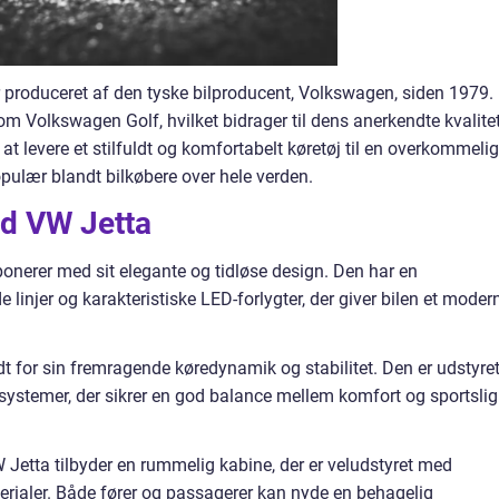
 produceret af den tyske bilproducent, Volkswagen, siden 1979.
 Volkswagen Golf, hvilket bidrager til dens anerkendte kvalite
at levere et stilfuldt og komfortabelt køretøj til en overkommelig
opulær blandt bilkøbere over hele verden.
ed VW Jetta
ponerer med sit elegante og tidløse design. Den har en
linjer og karakteristiske LED-forlygter, der giver bilen et moder
t for sin fremragende køredynamik og stabilitet. Den er udstyre
systemer, der sikrer en god balance mellem komfort og sportslig
etta tilbyder en rummelig kabine, der er veludstyret med
rialer. Både fører og passagerer kan nyde en behagelig