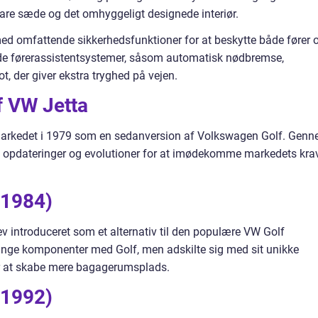
bare sæde og det omhyggeligt designede interiør.
med omfattende sikkerhedsfunktioner for at beskytte både fører 
de førerassistentsystemer, såsom automatisk nødbremse,
t, der giver ekstra tryghed på vejen.
f VW Jetta
 markedet i 1979 som en sedanversion af Volkswagen Golf. Gen
 opdateringer og evolutioner for at imødekomme markedets kra
-1984)
v introduceret som et alternativ til den populære VW Golf
nge komponenter med Golf, men adskilte sig med sit unikke
or at skabe mere bagagerumsplads.
-1992)