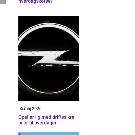
hverdagskørsel
,
05 maj 2026
Opel er lig med driftssikre
biler til hverdagen