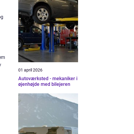
og
nem
v
01 april 2026
Autoværksted - mekaniker i
øjenhøjde med bilejeren