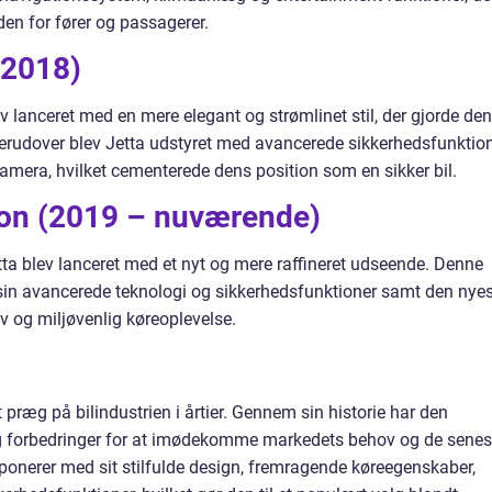
n for fører og passagerer.
-2018)
v lanceret med en mere elegant og strømlinet stil, der gjorde den
rudover blev Jetta udstyret med avancerede sikkerhedsfunktion
mera, hvilket cementerede dens position som en sikker bil.
on (2019 – nuværende)
a blev lanceret med et nyt og mere raffineret udseende. Denne
in avancerede teknologi og sikkerhedsfunktioner samt den nye
tiv og miljøvenlig køreoplevelse.
it præg på bilindustrien i årtier. Gennem sin historie har den
g forbedringer for at imødekomme markedets behov og de senes
ponerer med sit stilfulde design, fremragende køreegenskaber,