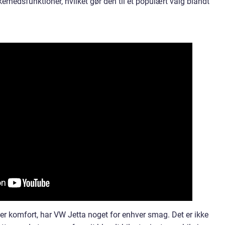
rhedsfunktioner, hvilket gør den til et populært valg blandt
er komfort, har VW Jetta noget for enhver smag. Det er ikke