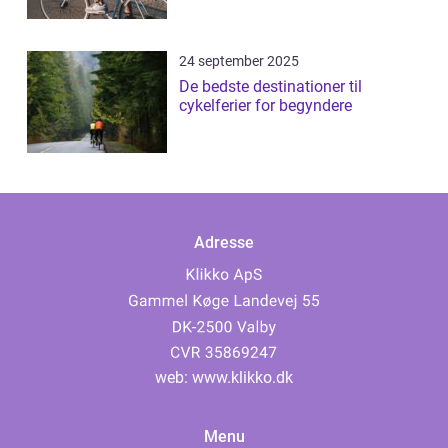
24 september 2025
De bedste destinationer til
cykelferier for begyndere
Adresse
web:
www.klikko.dk
Menu