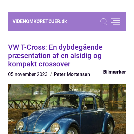
VIDENOMKØRETØJER.
dk
VW T-Cross: En dybdegående
præsentation af en alsidig og
kompakt crossover
Bilmærker
05 november 2023
Peter Mortensen