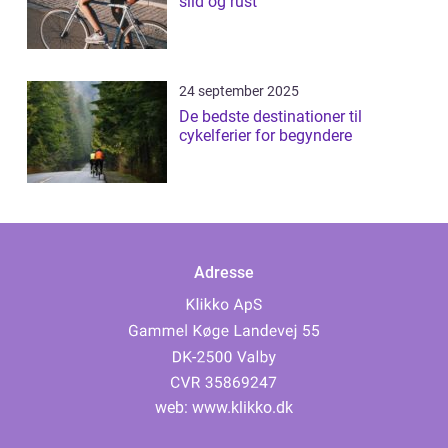
slid og rust
24 september 2025
De bedste destinationer til
cykelferier for begyndere
Adresse
web:
www.klikko.dk