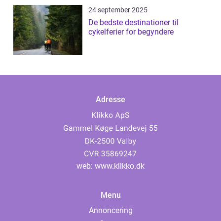
24 september 2025
De bedste destinationer til
cykelferier for begyndere
Adresse
web:
www.klikko.dk
Menu
Annoncering