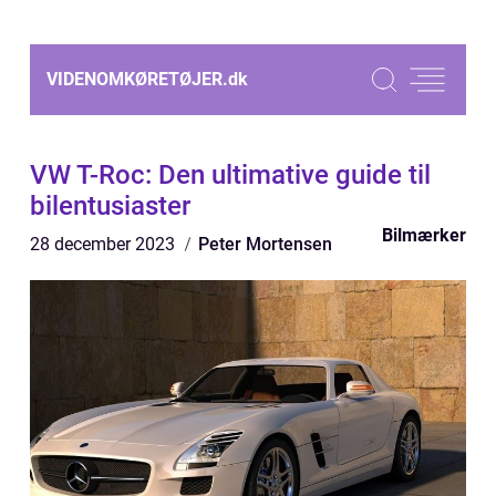
VIDENOMKØRETØJER.
dk
VW T-Roc: Den ultimative guide til
bilentusiaster
Bilmærker
28 december 2023
Peter Mortensen