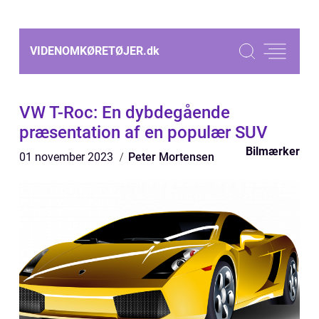
VIDENOMKØRETØJER.
dk
VW T-Roc: En dybdegående
præsentation af en populær SUV
Bilmærker
01 november 2023
Peter Mortensen