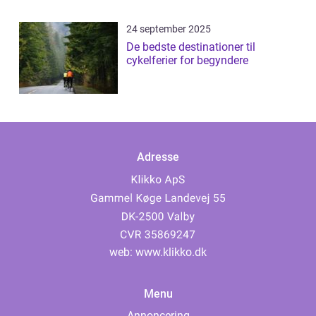
24 september 2025
De bedste destinationer til
cykelferier for begyndere
Adresse
web:
www.klikko.dk
Menu
Annoncering