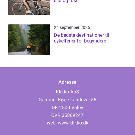
slid og rust
24 september 2025
De bedste destinationer til
cykelferier for begyndere
Adresse
web:
www.klikko.dk