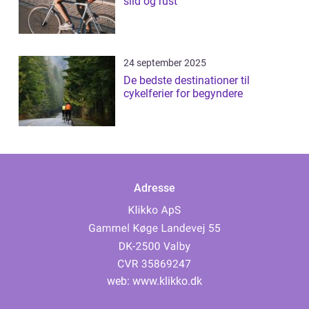
slid og rust
24 september 2025
De bedste destinationer til
cykelferier for begyndere
Adresse
web:
www.klikko.dk