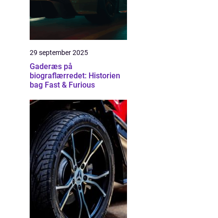
29 september 2025
Gaderæs på
biograflærredet: Historien
bag Fast & Furious