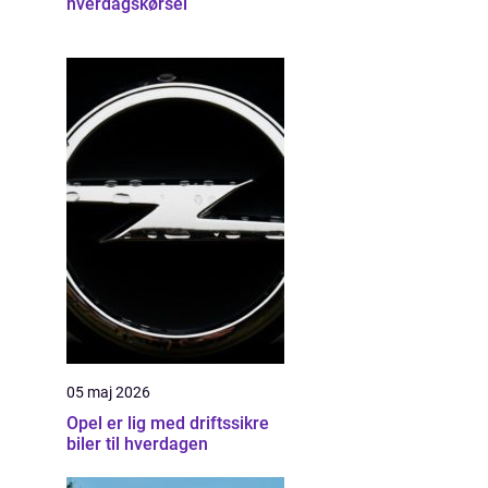
hverdagskørsel
05 maj 2026
Opel er lig med driftssikre
biler til hverdagen