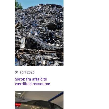
01 april 2026
Skrot: fra affald til
værdifuld ressource