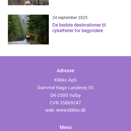
24 september 2025
De bedste destinationer til
cykelferier for begyndere
Adresse
web:
www.klikko.dk
Menu