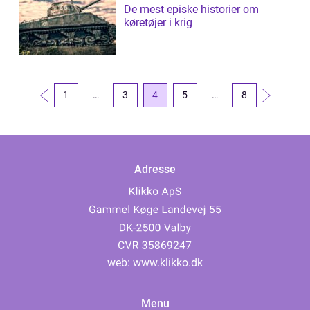
De mest episke historier om
køretøjer i krig
1
…
3
4
5
…
8
Adresse
web:
www.klikko.dk
Menu