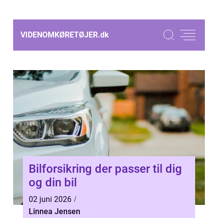
VIDENOMKØRETØJER.
dk
Bilforsikring der passer til dig
og din bil
02 juni 2026
Linnea Jensen