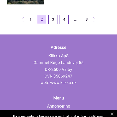
1
2
3
4
…
8
Adresse
web:
www.klikko.dk
Menu
Annoncering
Om os
På vores website bruges cookies til at huske dine indstillinger,