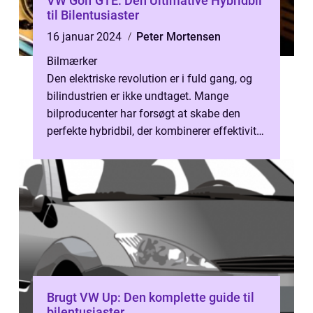
VW Golf GTE: Den Ultimative Hybridbil
til Bilentusiaster
16 januar 2024
Peter Mortensen
Bilmærker
Den elektriske revolution er i fuld gang, og
bilindustrien er ikke undtaget. Mange
bilproducenter har forsøgt at skabe den
perfekte hybridbil, der kombinerer effektivitet
og ydeevne, men få har formåe...
Brugt VW Up: Den komplette guide til
bilentusiaster