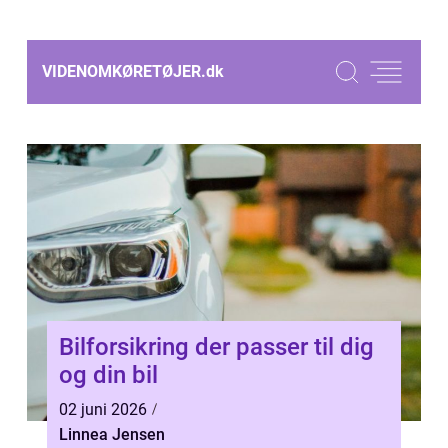
VIDENOMKØRETØJER.
dk
Bilforsikring der passer til dig
og din bil
02 juni 2026
Linnea Jensen